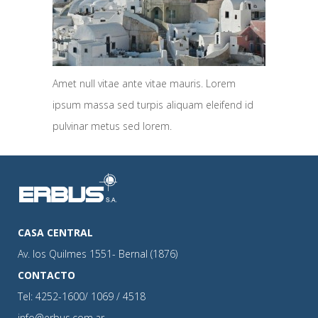
Amet null vitae ante vitae mauris. Lorem
ipsum massa sed turpis aliquam eleifend id
pulvinar metus sed lorem.
CASA CENTRAL
Av. los Quilmes 1551- Bernal (1876)
CONTACTO
Tel: 4252-1600/ 1069 / 4518
info@erbus.com.ar