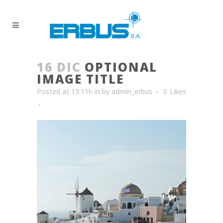
16 DIC
OPTIONAL
IMAGE TITLE
Posted at 13:11h
in
by
admin_erbus
0
Likes