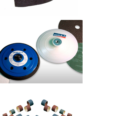
CESORIOS PARA DISCOS DE LIJA
DE 154 MM
UBOS TELA O.A. RES FENOBOND