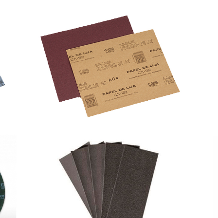
HOJAS PAPEL OXIDO ALUMINIO
H
A
RUBI
TROZOS PARA MASILLA PLASTICA Y
LIJADORAS ORBITALES