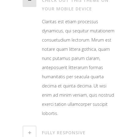
CHECK OUT THIS THEME ON
YOUR MOBILE DEVICE
Claritas est etiam processus
dynamicus, qui sequitur mutationem
consuetudium lectorum. Mirum est
notare quam littera gothica, quam
nunc putamus parum claram,
anteposuerit litterarum formas
humanitatis per seacula quarta
decima et quinta decima. Ut wisi
enim ad minim veniam, quis nostrud
exerci tation ullamcorper suscipit
lobortis.
FULLY RESPONSIVE