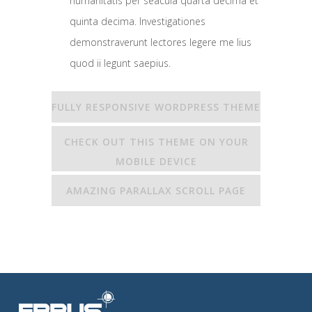
humanitatis per seacula quarta decima et
quinta decima. Investigationes
demonstraverunt lectores legere me lius
quod ii legunt saepius.
FULLY RESPONSIVE WORDPRESS THEME
CHECK OUT THIS THEME ON YOUR
MOBILE DEVICE
AMAZING PARALLAX SCROLL PAGE