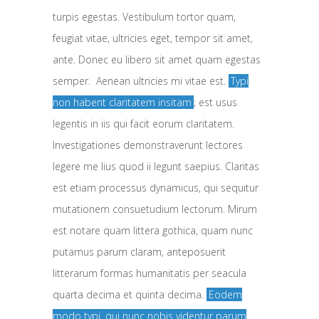
turpis egestas. Vestibulum tortor quam,
feugiat vitae, ultricies eget, tempor sit amet,
ante. Donec eu libero sit amet quam egestas
semper. Aenean ultricies mi vitae est.
Typi
non habent claritatem insitam
; est usus
legentis in iis qui facit eorum claritatem.
Investigationes demonstraverunt lectores
legere me lius quod ii legunt saepius. Claritas
est etiam processus dynamicus, qui sequitur
mutationem consuetudium lectorum. Mirum
est notare quam littera gothica, quam nunc
putamus parum claram, anteposuerit
litterarum formas humanitatis per seacula
quarta decima et quinta decima.
Eodem
modo typi, qui nunc nobis videntur parum