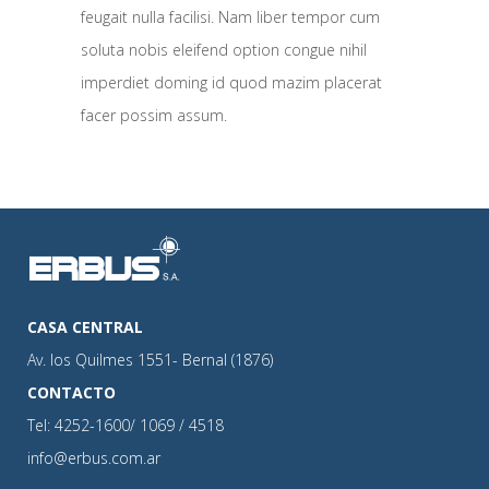
feugait nulla facilisi. Nam liber tempor cum
soluta nobis eleifend option congue nihil
imperdiet doming id quod mazim placerat
facer possim assum.
CASA CENTRAL
Av. los Quilmes 1551- Bernal (1876)
CONTACTO
Tel: 4252-1600/ 1069 / 4518
info@erbus.com.ar