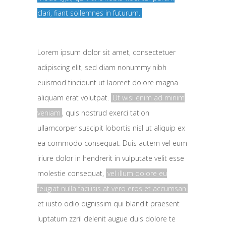
clari, fiant sollemnes in futurum.
Lorem ipsum dolor sit amet, consectetuer
adipiscing elit, sed diam nonummy nibh
euismod tincidunt ut laoreet dolore magna
aliquam erat volutpat.
Ut wisi enim ad minim
veniam
, quis nostrud exerci tation
ullamcorper suscipit lobortis nisl ut aliquip ex
ea commodo consequat. Duis autem vel eum
iriure dolor in hendrerit in vulputate velit esse
molestie consequat,
vel illum dolore eu
feugiat nulla facilisis at vero eros et accumsan
et iusto odio dignissim qui blandit praesent
luptatum zzril delenit augue duis dolore te