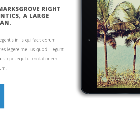
KMARKSGROVE RIGHT
NTICS, A LARGE
AN.
gentis in iis qui facit eorum
es legere me lius quod ii legunt
cus, qui sequitur mutationem
um.