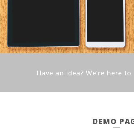
Have an idea? We’re here t
DEMO PA