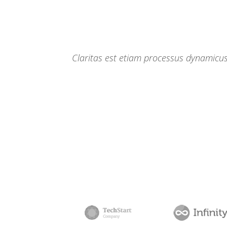
Lorem ipsum dolor sit amet, feugiat delic
Claritas est etiam processus dynamicu
vide