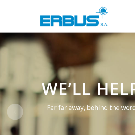
WE’LL HE
Far far away, behind the word