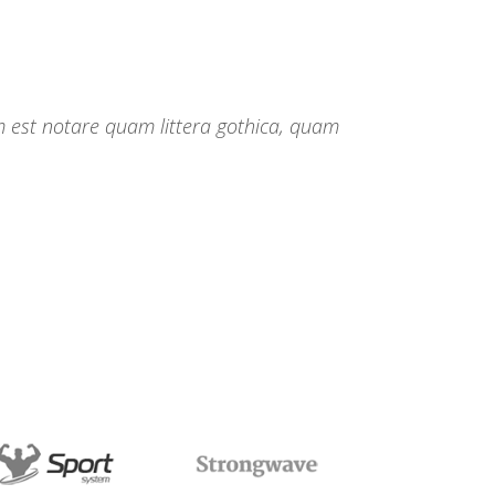
regione eu sit. Mea cu case ludus integre,
 est notare quam littera gothica, quam
erat.