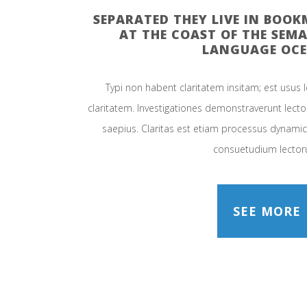
SEPARATED THEY LIVE IN BOO
AT THE COAST OF THE SEMA
LANGUAGE OCE
Typi non habent claritatem insitam; est usus le
claritatem. Investigationes demonstraverunt lector
saepius. Claritas est etiam processus dynami
consuetudium lector
SEE MORE