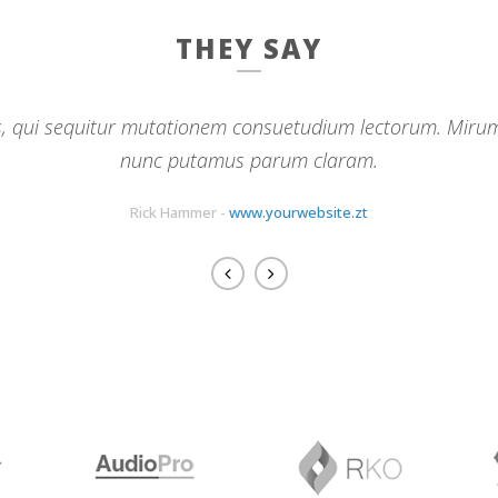
THEY SAY
ata liberavisse id cum, no quo maiorum intellegebat, liber 
s, qui sequitur mutationem consuetudium lectorum. Mirum
 viderer eleifend ex mea. His ay diceret, cum et atqui plac
nunc putamus parum claram.
Rick Hammer
Alan Snow
-
-
www.yourwebsite.zt
www.yourwebsite.zt