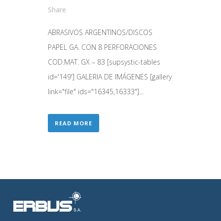
Share
ABRASIVOS ARGENTINOS/DISCOS
PAPEL GA. CON 8 PERFORACIONES
COD.MAT. GX – 83 [supsystic-tables
id='149'] GALERIA DE IMÁGENES [gallery
link="file" ids="16345,16333"]...
READ MORE