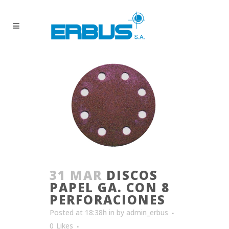
31 MAR
DISCOS
PAPEL GA. CON 8
PERFORACIONES
Posted at 18:38h
in
by
admin_erbus
0
Likes