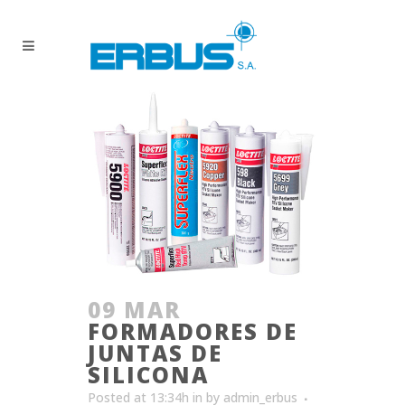
09 MAR
FORMADORES DE
JUNTAS DE
SILICONA
Posted at 13:34h
in
by
admin_erbus