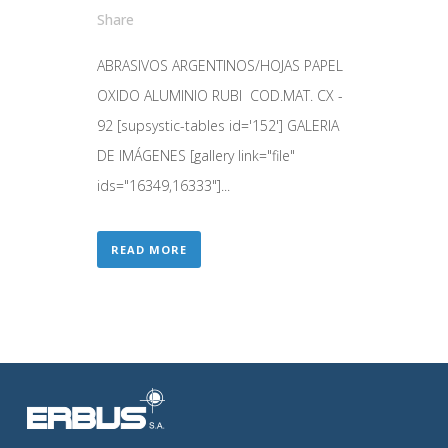
Share
ABRASIVOS ARGENTINOS/HOJAS PAPEL
OXIDO ALUMINIO RUBI COD.MAT. CX -
92 [supsystic-tables id='152'] GALERIA
DE IMÁGENES [gallery link="file"
ids="16349,16333"]...
READ MORE