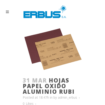
31 MAR
HOJAS
PAPEL OXIDO
ALUMINIO RUBI
Posted at 18:47h
in
by
admin_erbus
0
Likes