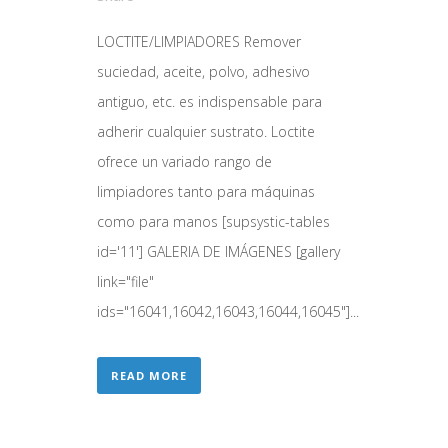
LOCTITE/LIMPIADORES Remover
suciedad, aceite, polvo, adhesivo
antiguo, etc. es indispensable para
adherir cualquier sustrato. Loctite
ofrece un variado rango de
limpiadores tanto para máquinas
como para manos [supsystic-tables
id='11'] GALERIA DE IMÁGENES [gallery
link="file"
ids="16041,16042,16043,16044,16045"]...
READ MORE