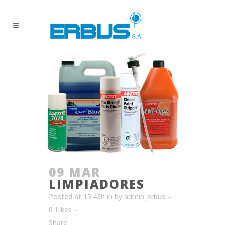
09 MAR
LIMPIADORES
Posted at 15:43h
in
by
admin_erbus
0
Likes
Share