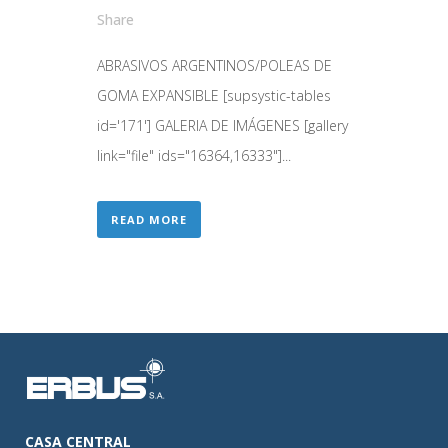
Share
ABRASIVOS ARGENTINOS/POLEAS DE
GOMA EXPANSIBLE [supsystic-tables
id='171'] GALERIA DE IMÁGENES [gallery
link="file" ids="16364,16333"]...
READ MORE
CASA CENTRAL