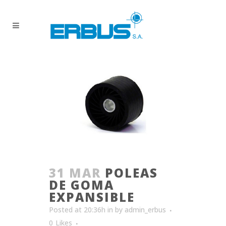
31 MAR
POLEAS
DE GOMA
EXPANSIBLE
Posted at 20:36h
in
by
admin_erbus
0
Likes