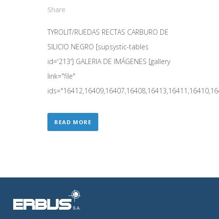
Share
TYROLIT/RUEDAS RECTAS CARBURO DE
SILICIO NEGRO [supsystic-tables
id='213'] GALERIA DE IMÁGENES [gallery
link="file"
ids="16412,16409,16407,16408,16413,16411,16410,1640
READ MORE