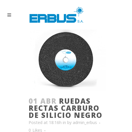
01 ABR
RUEDAS
RECTAS CARBURO
DE SILICIO NEGRO
Posted at 18:16h
in
by
admin_erbus
0
Likes