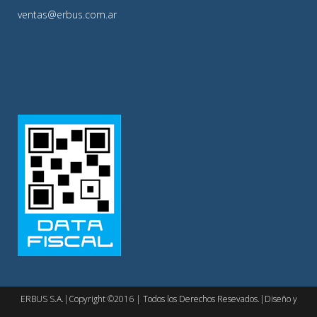
ventas@erbus.com.ar
ERBUS S.A.|Copyright ©2016 | Todos los Derechos Resevados.|Diseño y