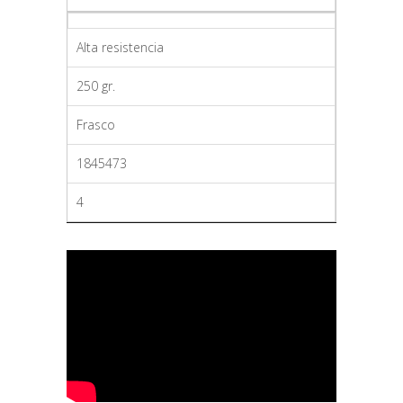
Alta resistencia
250 gr.
Frasco
1845473
4