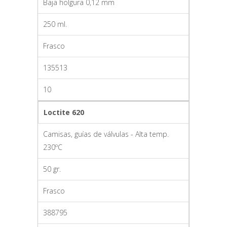
Baja holgura 0,12 mm
250 ml.
Frasco
135513
10
Loctite 620
Camisas, guías de válvulas - Alta temp.
230ºC
50 gr.
Frasco
388795