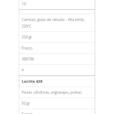
10
Camisas, guías de válvulas - Alta temp.
230ºC
250 gr.
Frasco
388796
4
Loctite 638
Piezas cilíndricas, engranajes, poleas
50 gr.