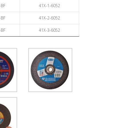
-BF
41X-1-6052
-BF
41X-2-6052
-BF
41X-3-6052