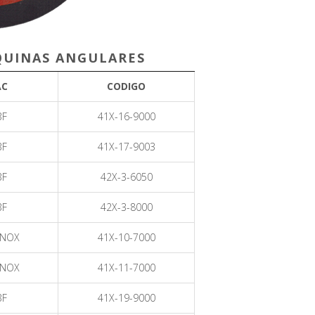
QUINAS ANGULARES
AC
CODIGO
BF
41X-16-9000
BF
41X-17-9003
BF
42X-3-6050
BF
42X-3-8000
INOX
41X-10-7000
INOX
41X-11-7000
BF
41X-19-9000