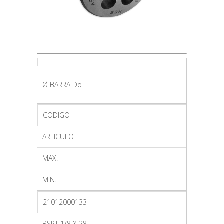
Ø BARRA Do
CODIGO
ARTICULO
MAX.
MIN.
21012000133
BSPT 1/8 X 28