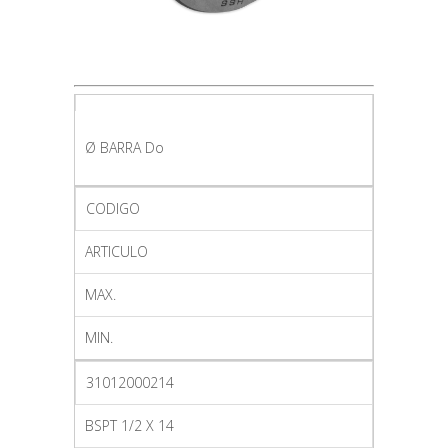
Ø BARRA Do
CODIGO
ARTICULO
MAX.
MIN.
31012000214
BSPT 1/2 X 14