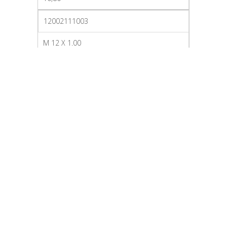
12002111003
M 12 X 1.00
11,89
11,80
GALERIA DE IMÁGENES
ERBUS CATÁLOGO GENERAL
DESCARGAR CATÁLOGO
CATEGORY
COJINETES CS