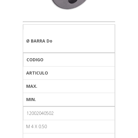
Ø BARRA Do
CODIGO
ARTICULO
MAX.
MIN.
12002040502
M 4 X 0.50