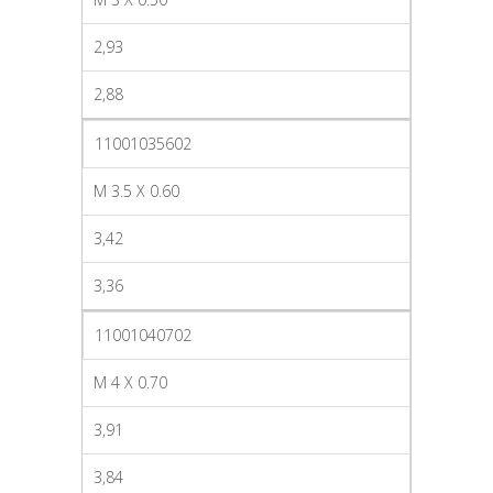
2,93
2,88
11001035602
M 3.5 X 0.60
3,42
3,36
11001040702
M 4 X 0.70
3,91
3,84