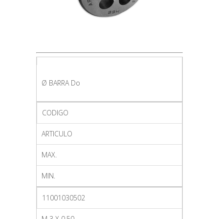
Ø BARRA Do
CODIGO
ARTICULO
MAX.
MIN.
11001030502
M 3 X 0.50