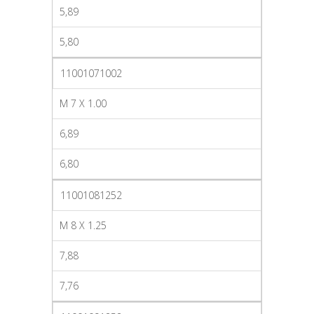
5,89
5,80
11001071002
M 7 X 1.00
6,89
6,80
11001081252
M 8 X 1.25
7,88
7,76