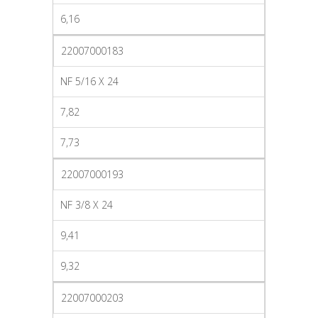
6,16
22007000183
NF 5/16 X 24
7,82
7,73
22007000193
NF 3/8 X 24
9,41
9,32
22007000203