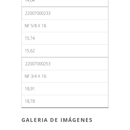
14,04
22007000233
NF 5/8 X 18
15,74
15,62
22007000253
NF 3/4 X 16
18,91
18,78
GALERIA DE IMÁGENES