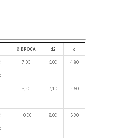
Ø BROCA
d2
a
O
7,00
6,00
4,80
O
8,50
7,10
5,60
O
10,00
8,00
6,30
O