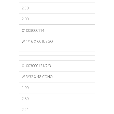
2,50
2,00
01003000114
W 1/16 X 60 JUEGO
01003000121/2/3
W 3/32 X 48 CONO
1,90
2,80
2,24