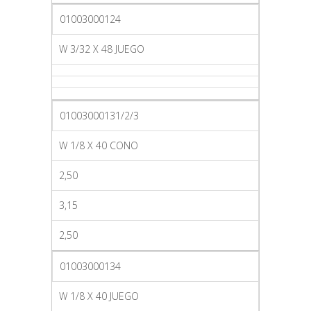
01003000124
W 3/32 X 48 JUEGO
01003000131/2/3
W 1/8 X 40 CONO
2,50
3,15
2,50
01003000134
W 1/8 X 40 JUEGO