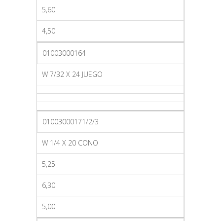
5,60
4,50
01003000164
W 7/32 X 24 JUEGO
01003000171/2/3
W 1/4 X 20 CONO
5,25
6,30
5,00