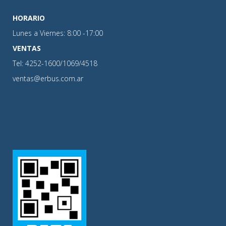
HORARIO
Lunes a Viernes: 8:00 -17:00
VENTAS
Tel: 4252-1600/1069/4518
ventas@erbus.com.ar