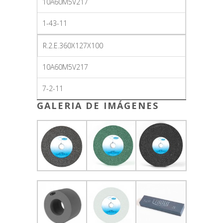
10A60M5V217
1-43-11
R.2.E.360X127X100
10A60M5V217
7-2-11
GALERIA DE IMÁGENES