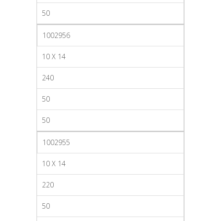
50
1002956
10 X 14
240
50
50
1002955
10 X 14
220
50