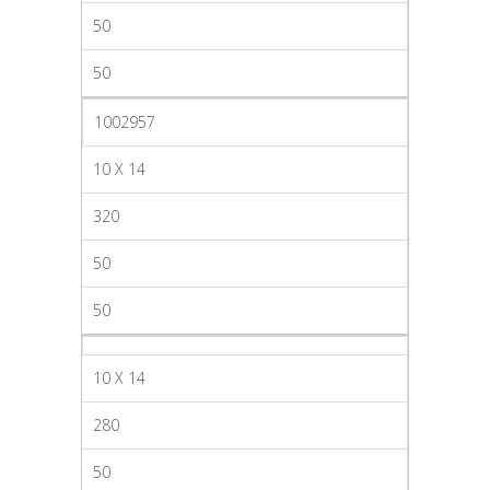
50
50
1002957
10 X 14
320
50
50
10 X 14
280
50