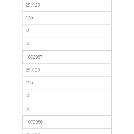
25 X 20
120
50
50
1002987
25 X 20
100
50
50
1002986