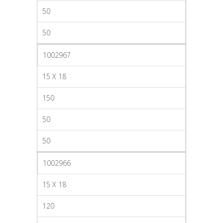
50
50
1002967
15 X 18
150
50
50
1002966
15 X 18
120