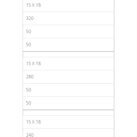
15 X 18
320
50
50
15 X 18
280
50
50
15 X 18
240