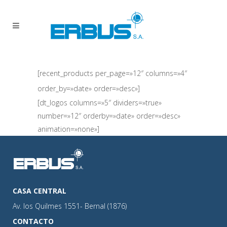
[recent_products per_page=»12″ columns=»4″
order_by=»date» order=»desc»]
[dt_logos columns=»5″ dividers=»true»
number=»12″ orderby=»date» order=»desc»
animation=»none»]
CASA CENTRAL
Av. los Quilmes 1551- Bernal (1876)
CONTACTO