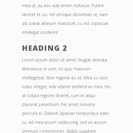
mea ut, eu eos vide errem noluisse. Putent
laoreet et ius. Vel utroque dissentias ut, nam
ad soleat alterum maluisset, cu est copiosae
intellegat inciderint.
HEADING 2
Lorem ipsum dolor sit amet, feugiat delicata
liberavisse id cum, no quo maiorum
intellegebat, liber regione eu sit. Mea cu case
ludus integre, vide viderer eleifend ex mea. His
at soluta regione diceret, cum et atqui
placerat petentium. Per amet nonumy
periculis ei. Deleniti apeirian temporibus eam
cu, ad mea ipsum sadipscing, sed ex assum
omnium contentiones. Nobis suavitate