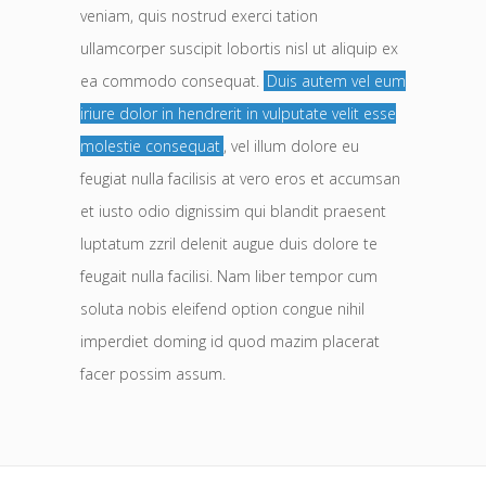
veniam, quis nostrud exerci tation
ullamcorper suscipit lobortis nisl ut aliquip ex
ea commodo consequat.
Duis autem vel eum
iriure dolor in hendrerit in vulputate velit esse
molestie consequat
, vel illum dolore eu
feugiat nulla facilisis at vero eros et accumsan
et iusto odio dignissim qui blandit praesent
luptatum zzril delenit augue duis dolore te
feugait nulla facilisi. Nam liber tempor cum
soluta nobis eleifend option congue nihil
imperdiet doming id quod mazim placerat
facer possim assum.