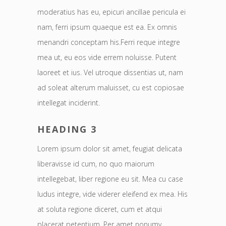
moderatius has eu, epicuri ancillae pericula ei
nam, ferri ipsum quaeque est ea. Ex omnis
menandri conceptam his.Ferri reque integre
mea ut, eu eos vide errem noluisse. Putent
laoreet et ius. Vel utroque dissentias ut, nam
ad soleat alterum maluisset, cu est copiosae
intellegat inciderint.
HEADING 3
Lorem ipsum dolor sit amet, feugiat delicata
liberavisse id cum, no quo maiorum
intellegebat, liber regione eu sit. Mea cu case
ludus integre, vide viderer eleifend ex mea. His
at soluta regione diceret, cum et atqui
placerat petentium. Per amet nonumy