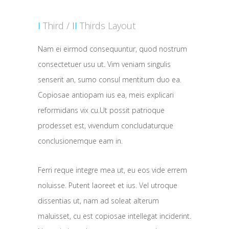
I
Third /
II
Thirds Layout
Nam ei eirmod consequuntur, quod nostrum
consectetuer usu ut. Vim veniam singulis
senserit an, sumo consul mentitum duo ea.
Copiosae antiopam ius ea, meis explicari
reformidans vix cu.Ut possit patrioque
prodesset est, vivendum concludaturque
conclusionemque eam in.
Ferri reque integre mea ut, eu eos vide errem
noluisse. Putent laoreet et ius. Vel utroque
dissentias ut, nam ad soleat alterum
maluisset, cu est copiosae intellegat inciderint.