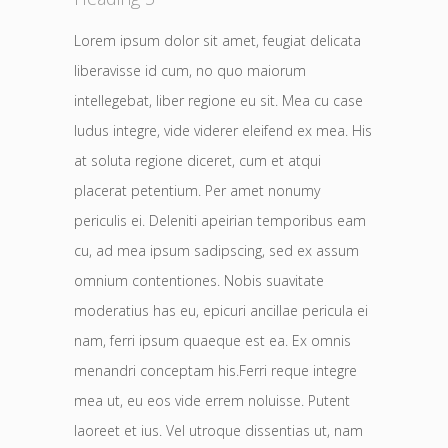
Lorem ipsum dolor sit amet, feugiat delicata
liberavisse id cum, no quo maiorum
intellegebat, liber regione eu sit. Mea cu case
ludus integre, vide viderer eleifend ex mea. His
at soluta regione diceret, cum et atqui
placerat petentium. Per amet nonumy
periculis ei. Deleniti apeirian temporibus eam
cu, ad mea ipsum sadipscing, sed ex assum
omnium contentiones. Nobis suavitate
moderatius has eu, epicuri ancillae pericula ei
nam, ferri ipsum quaeque est ea. Ex omnis
menandri conceptam his.Ferri reque integre
mea ut, eu eos vide errem noluisse. Putent
laoreet et ius. Vel utroque dissentias ut, nam