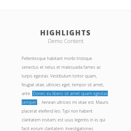
HIGHLIGHTS
Demo Content
Pellentesque habitant morbi tristique
senectus et netus et malesuada fames ac
turpis egestas. Vestibulum tortor quam,
feugiat vitae, ultricies eget, tempor sit amet,
ante.
Donec eu libero sit amet quam egestas
semper
. Aenean ultricies mi vitae est. Mauris
placerat eleifend leo. Typi non habent
claritatem insitam; est usus legentis in iis qui
facit eorum claritatem. Investigationes