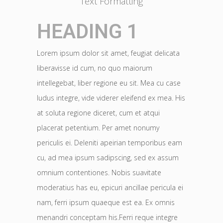
Text Formatting
HEADING 1
Lorem ipsum dolor sit amet, feugiat delicata
liberavisse id cum, no quo maiorum
intellegebat, liber regione eu sit. Mea cu case
ludus integre, vide viderer eleifend ex mea. His
at soluta regione diceret, cum et atqui
placerat petentium. Per amet nonumy
periculis ei. Deleniti apeirian temporibus eam
cu, ad mea ipsum sadipscing, sed ex assum
omnium contentiones. Nobis suavitate
moderatius has eu, epicuri ancillae pericula ei
nam, ferri ipsum quaeque est ea. Ex omnis
menandri conceptam his.Ferri reque integre