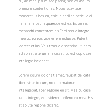
cu, ad mea ipsum sadipscing, sed ex assum
omnium contentiones. Nobis suavitate
moderatius has eu, epicuri ancillae pericula ei
nam, ferri ipsum quaeque est ea. Ex omnis
menandri conceptam his.Ferri reque integre
mea ut, eu eos vide errem noluisse. Putent
laoreet et ius. Vel utroque dissentias ut, nam
ad soleat alterum maluisset, cu est copiosae
intellegat inciderint.
Lorem ipsum dolor sit amet, feugiat delicata
liberavisse id cum, no quo maiorum
intellegebat, liber regione eu sit. Mea cu case
ludus integre, vide viderer eleifend ex mea. His
at soluta regione diceret.