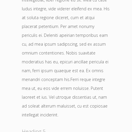
ludus integre, vide viderer eleifend ex mea. His
at soluta regione diceret, cum et atqui
placerat petentium. Per amet nonumy
periculis ei. Deleniti apeirian temporibus eam
cu, ad mea ipsum sadipscing, sed ex assum
omnium contentiones. Nobis suavitate
moderatius has eu, epicuri ancillae pericula ei
nam, ferri ipsum quaeque est ea. Ex omnis
menandri conceptam his.Ferri reque integre
mea ut, eu eos vide errem noluisse. Putent
laoreet et ius. Vel utroque dissentias ut, nam
ad soleat alterum maluisset, cu est copiosae
intellegat inciderint.
Heading 5