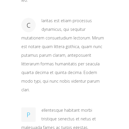
leo.
laritas est etiam processus
C
dynamicus, qui sequitur
mutationem consuetudium lectorum. Mirum
est notare quam littera gothica, quam nunc
putamus parum claram, anteposuerit
litterarum formas humanitatis per seacula
quarta decima et quinta decima. Eodem
modo typi, qui nunc nobis videntur parum
clari.
ellentesque habitant morbi
P
tristique senectus et netus et
malesuada fames ac turpis egestas.