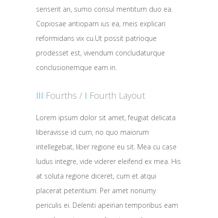
senserit an, sumo consul mentitum duo ea.
Copiosae antiopam ius ea, meis explicari
reformidans vix cu.Ut possit patrioque
prodesset est, vivendum concludaturque
conclusionemque eam in.
III
Fourths /
I
Fourth Layout
Lorem ipsum dolor sit amet, feugiat delicata
liberavisse id cum, no quo maiorum
intellegebat, liber regione eu sit. Mea cu case
ludus integre, vide viderer eleifend ex mea. His
at soluta regione diceret, cum et atqui
placerat petentium. Per amet nonumy
periculis ei. Deleniti apeirian temporibus eam