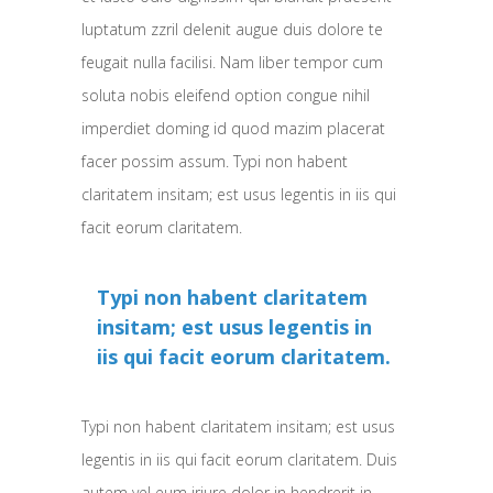
luptatum zzril delenit augue duis dolore te
feugait nulla facilisi. Nam liber tempor cum
soluta nobis eleifend option congue nihil
imperdiet doming id quod mazim placerat
facer possim assum. Typi non habent
claritatem insitam; est usus legentis in iis qui
facit eorum claritatem.
Typi non habent claritatem
insitam; est usus legentis in
iis qui facit eorum claritatem.
Typi non habent claritatem insitam; est usus
legentis in iis qui facit eorum claritatem. Duis
autem vel eum iriure dolor in hendrerit in