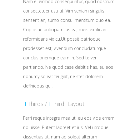
Nam ei eirmod consequuntur, quod nostrum
consectetuer usu ut. Vim veniam singulis
senserit an, sumo consul mentitum duo ea.
Copiosae antiopam ius ea, meis explicari
reformidans vix cu.Ut possit patrioque
prodesset est, vivendum concludaturque
conclusionemque eam in. Sed te veri
partiendo. Ne quod case debitis has, eu eos
nonumy soleat feugiat, ne stet dolorem
definiebas qui.
II
Thirds /
I
Third Layout
Ferri reque integre mea ut, eu eos vide errem
noluisse. Putent laoreet et ius. Vel utroque
dissentias ut, nam ad soleat alterum