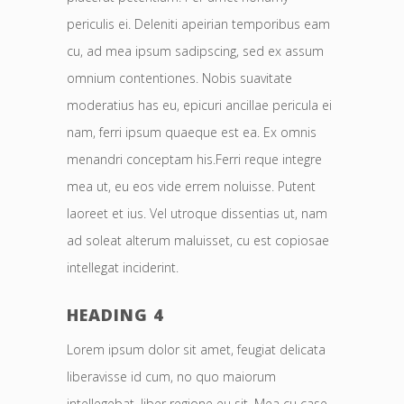
periculis ei. Deleniti apeirian temporibus eam
cu, ad mea ipsum sadipscing, sed ex assum
omnium contentiones. Nobis suavitate
moderatius has eu, epicuri ancillae pericula ei
nam, ferri ipsum quaeque est ea. Ex omnis
menandri conceptam his.Ferri reque integre
mea ut, eu eos vide errem noluisse. Putent
laoreet et ius. Vel utroque dissentias ut, nam
ad soleat alterum maluisset, cu est copiosae
intellegat inciderint.
HEADING 4
Lorem ipsum dolor sit amet, feugiat delicata
liberavisse id cum, no quo maiorum
intellegebat, liber regione eu sit. Mea cu case