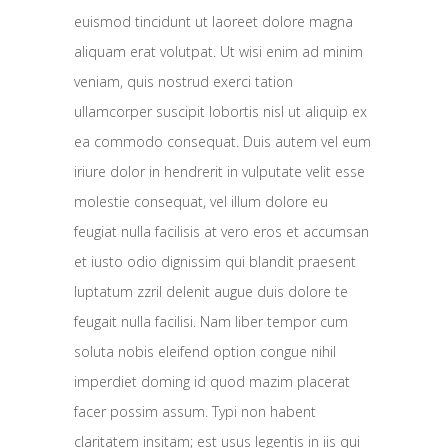
euismod tincidunt ut laoreet dolore magna
aliquam erat volutpat. Ut wisi enim ad minim
veniam, quis nostrud exerci tation
ullamcorper suscipit lobortis nisl ut aliquip ex
ea commodo consequat. Duis autem vel eum
iriure dolor in hendrerit in vulputate velit esse
molestie consequat, vel illum dolore eu
feugiat nulla facilisis at vero eros et accumsan
et iusto odio dignissim qui blandit praesent
luptatum zzril delenit augue duis dolore te
feugait nulla facilisi. Nam liber tempor cum
soluta nobis eleifend option congue nihil
imperdiet doming id quod mazim placerat
facer possim assum. Typi non habent
claritatem insitam; est usus legentis in iis qui