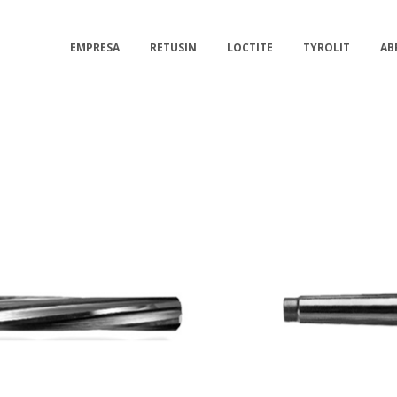
EMPRESA
RETUSIN
LOCTITE
TYROLIT
AB
EZETA
RETUSIN
ART
BUSINESS
PHO
IEW
Z