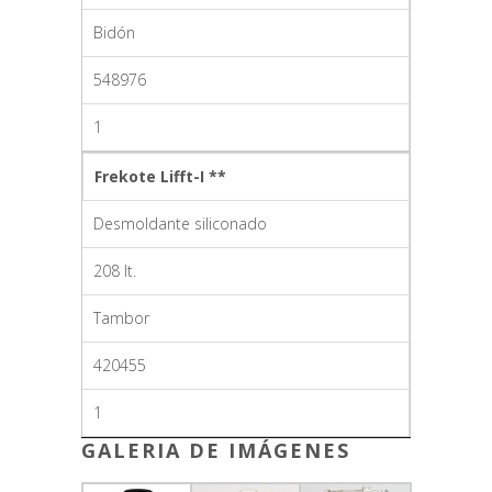
Bidón
548976
1
Frekote Lifft-I **
Desmoldante siliconado
208 lt.
Tambor
420455
1
GALERIA DE IMÁGENES