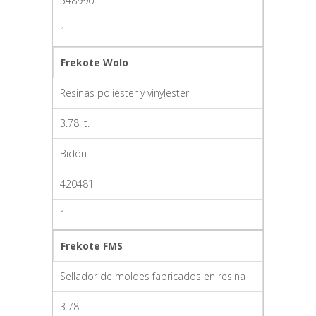
548990
1
Frekote Wolo
Resinas poliéster y vinylester
3.78 lt.
Bidón
420481
1
Frekote FMS
Sellador de moldes fabricados en resina
3.78 lt.