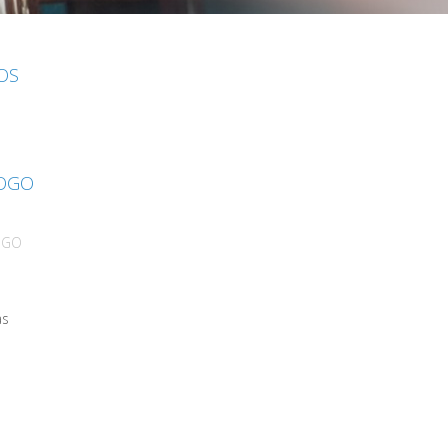
IOS
LOGO
OGO
as