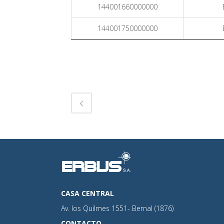
144001660000000
144001750000000
CASA CENTRAL
Av. los Quilmes 1551- Bernal (1876)
CONTACTO