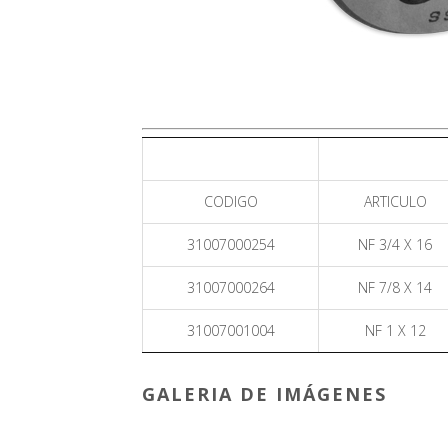
CODIGO
ARTICULO
31007000254
NF 3/4 X 16
31007000264
NF 7/8 X 14
31007001004
NF 1 X 12
GALERIA DE IMÁGENES