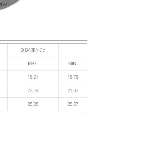
Ø BARRA Do
MAX.
MIN.
18,91
18,78
22,18
21,92
25,35
25,07