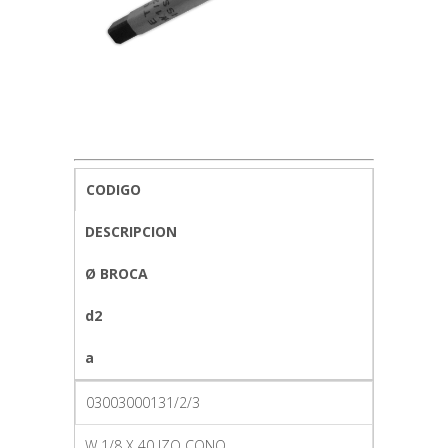
CODIGO
DESCRIPCION
Ø BROCA
d2
a
03003000131/2/3
W 1/8 X 40 IZQ CONO