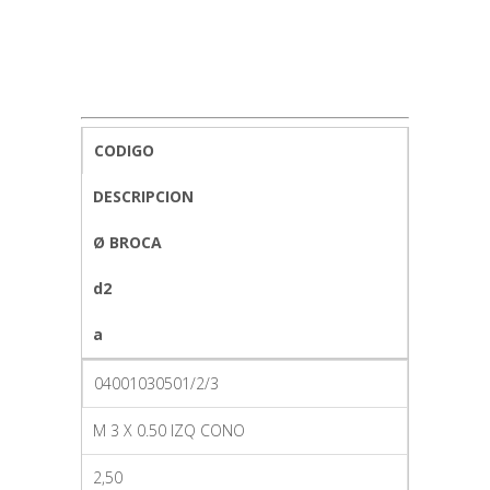
CODIGO
DESCRIPCION
Ø BROCA
d2
a
04001030501/2/3
M 3 X 0.50 IZQ CONO
2,50