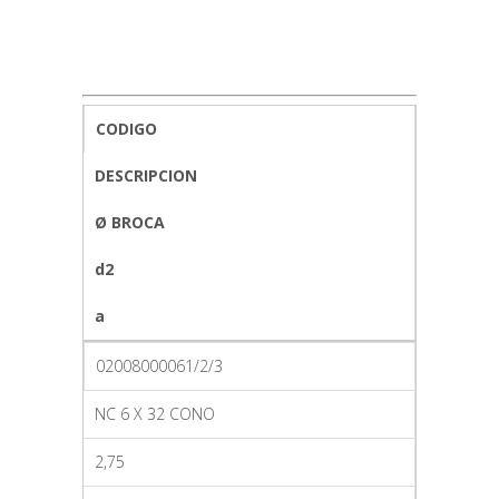
CODIGO
DESCRIPCION
Ø BROCA
d2
a
02008000061/2/3
NC 6 X 32 CONO
2,75