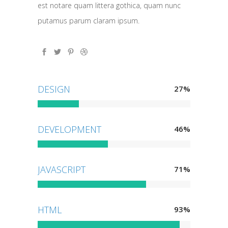
est notare quam littera gothica, quam nunc
putamus parum claram ipsum.
DESIGN
27
%
DEVELOPMENT
46
%
JAVASCRIPT
71
%
HTML
93
%